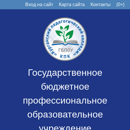
Вход на сайт
Карта сайта
Контакты
(0+)
Государственное
бюджетное
профессиональное
образовательное
учреждение