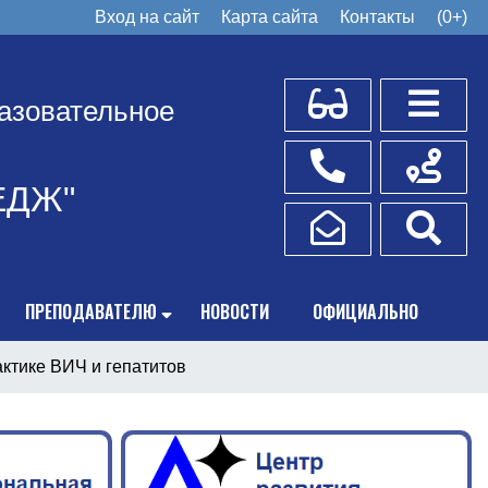
Вход на сайт
Карта сайта
Контакты
(0+)
Для слабовидящих
Боковое
азовательное
Телефоны
Схема пр
ЕДЖ"
Написать обращение
Поис
ПРЕПОДАВАТЕЛЮ
НОВОСТИ
ОФИЦИАЛЬНО
ктике ВИЧ и гепатитов