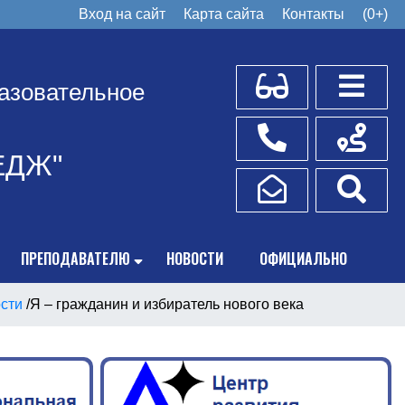
Вход на сайт
Карта сайта
Контакты
(0+)
Для слабовидящих
Боковое
азовательное
Телефоны
Схема пр
ЕДЖ"
Написать обращение
Поис
ПРЕПОДАВАТЕЛЮ
НОВОСТИ
ОФИЦИАЛЬНО
сти
/
Я – гражданин и избиратель нового века