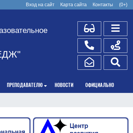
Вход на сайт
Карта сайта
Контакты
(0+)
Для слабовидящих
Боковое
азовательное
Телефоны
Схема пр
ЕДЖ"
Написать обращение
Поис
ПРЕПОДАВАТЕЛЮ
НОВОСТИ
ОФИЦИАЛЬНО