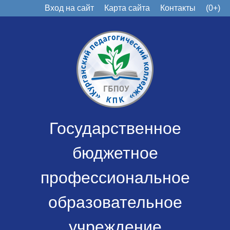
Вход на сайт
Карта сайта
Контакты
(0+)
Государственное
бюджетное
профессиональное
образовательное
учреждение