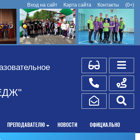
Вход на сайт
Карта сайта
Контакты
(0+)
Для слабовидящих
Боковое
азовательное
Телефоны
Схема пр
ЕДЖ"
Написать обращение
Поис
ПРЕПОДАВАТЕЛЮ
НОВОСТИ
ОФИЦИАЛЬНО