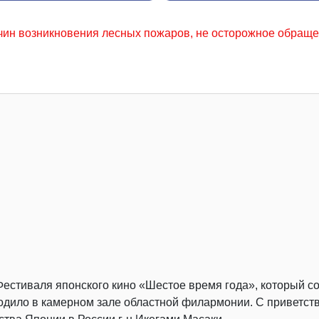
пожаров, не осторожное обращение с огнем местного насел
Фестиваля японского кино «Шестое время года», который с
одило в камерном зале областной филармонии. С приветс