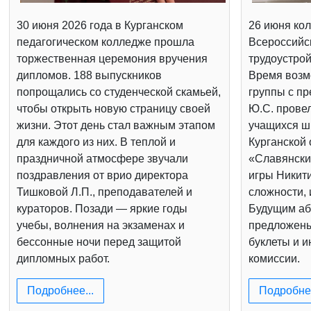
30 июня 2026 года в Курганском
26 июня кол
педагогическом колледже прошла
Всероссийс
торжественная церемония вручения
трудоустрой
дипломов. 188 выпускников
Время возм
попрощались со студенческой скамьей,
группы с п
чтобы открыть новую страницу своей
Ю.С. провел
жизни. Этот день стал важным этапом
учащихся шк
для каждого из них. В теплой и
Курганской 
праздничной атмосфере звучали
«Славянски
поздравления от врио директора
игры Никит
Тишковой Л.П., преподавателей и
сложности, 
кураторов. Позади — яркие годы
Будущим аб
учебы, волнения на экзаменах и
предложен
бессонные ночи перед защитой
буклеты и 
дипломных работ.
комиссии.
Подробнее...
Подробнее