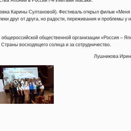
тва Японии в России г-н Икегами Масаки.
овка Карины Султановой). Фестиваль открыл фильм «Меня 
леки друг от друга, но радости, переживания и проблемы у 
я общероссийской общественной организации «Россия – Я
е Страны восходящего солнца и за сотрудничество.
Лушникова Ирина