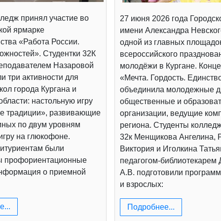
ледж принял участие во
27 июня 2026 года Городск
кой ярмарке
имени Александра Невског
ства «Работа России.
одной из главных площадо
ожностей». Студентки 32К
всероссийского празднова
реподавателем Назаровой
молодёжи в Кургане. Конц
и три активности для
«Мечта. Гордость. Единств
ол города Кургана и
объединила молодежные д
области: настольную игру
общественные и образова
е традиции», развивающие
организации, ведущие ком
иных по двум уровням
региона. Студенты коллед
игру на глюкофоне.
32к Менщикова Ангелина, 
итуриентам были
Виктория и Иголкина Татья
ы профориентационные
педагогом-библиотекарем
информация о приемной
А.В. подготовили программ
и взрослых:
...
Подробнее...