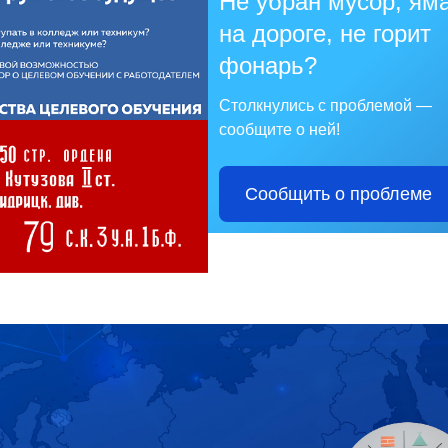
Не убран мусор, ям
на дороге, не горит
фонарь?
Столкнулись с проблемой —
сообщите о ней!
Сообщить о проблеме