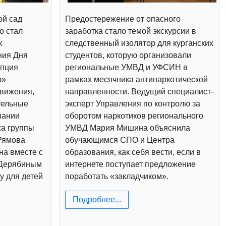
ой сад
Предостережение от опасного
о стал
заработка стало темой экскурсии в
к
следственный изолятор для курганских
ния Дня
студентов, которую организовали
епция
региональные УМВД и УФСИН в
о»
рамках месячника антинаркотической
вижения,
направленности. Ведущий специалист-
тельные
эксперт Управления по контролю за
пании
оборотом наркотиков регионального
жа группы
УМВД Мария Мишина объяснила
Рямова
обучающимся СПО и Центра
на вместе с
образования, как себя вести, если в
 Дерябиным
интернете поступает предложение
у для детей
поработать «закладчиком».
Подробнее...