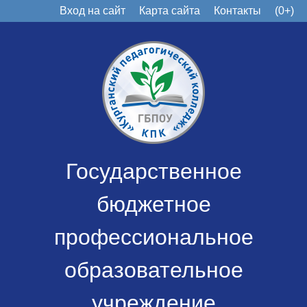
Вход на сайт
Карта сайта
Контакты
(0+)
Государственное
бюджетное
профессиональное
образовательное
учреждение