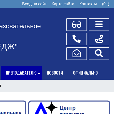
Вход на сайт
Карта сайта
Контакты
(0+)
Для слабовидящих
Боковое
азовательное
Телефоны
Схема пр
ЕДЖ"
Написать обращение
Поис
ПРЕПОДАВАТЕЛЮ
НОВОСТИ
ОФИЦИАЛЬНО
ы