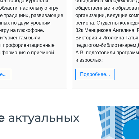
ол города Кургана и
объединила молодежные д
области: настольную игру
общественные и образова
е традиции», развивающие
организации, ведущие ком
иных по двум уровням
региона. Студенты коллед
игру на глюкофоне.
32к Менщикова Ангелина, 
итуриентам были
Виктория и Иголкина Татья
ы профориентационные
педагогом-библиотекарем
информация о приемной
А.В. подготовили программ
и взрослых:
...
Подробнее...