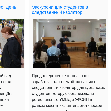
во: День
Экскурсии для студентов в
следственный изолятор
ой сад
Предостережение от опасного
о стал
заработка стало темой экскурсии в
к
следственный изолятор для курганских
ния Дня
студентов, которую организовали
епция
региональные УМВД и УФСИН в
о»
рамках месячника антинаркотической