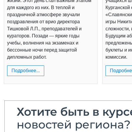
жизни. Этот день стал важным этапом
учащихся шк
для каждого из них. В теплой и
Курганской 
праздничной атмосфере звучали
«Славянски
поздравления от врио директора
игры Никит
Тишковой Л.П., преподавателей и
сложности, 
кураторов. Позади — яркие годы
Будущим аб
учебы, волнения на экзаменах и
предложен
бессонные ночи перед защитой
буклеты и 
дипломных работ.
комиссии.
Подробнее...
Подробнее