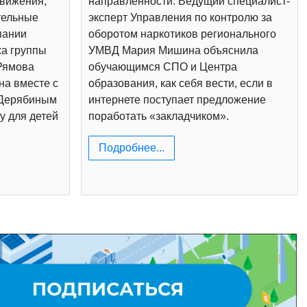
вижения,
направленности. Ведущий специалист-
тельные
эксперт Управления по контролю за
пании
оборотом наркотиков регионального
жа группы
УМВД Мария Мишина объяснила
Рямова
обучающимся СПО и Центра
на вместе с
образования, как себя вести, если в
 Дерябиным
интернете поступает предложение
у для детей
поработать «закладчиком».
Подробнее...