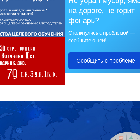
Не убран мусор, ям
на дороге, не горит
фонарь?
Столкнулись с проблемой —
сообщите о ней!
Сообщить о проблеме