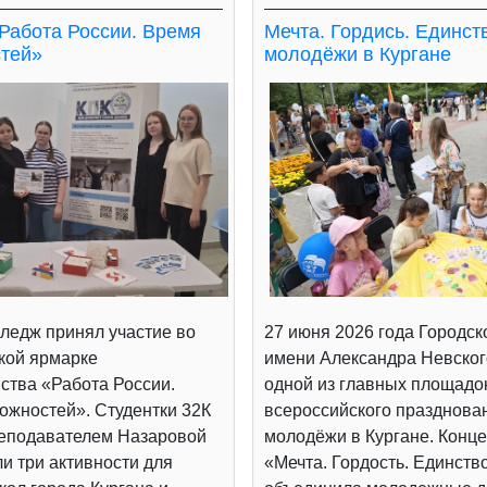
Работа России. Время
Мечта. Гордись. Единст
тей»
молодёжи в Кургане
ледж принял участие во
27 июня 2026 года Городск
кой ярмарке
имени Александра Невског
ства «Работа России.
одной из главных площадо
ожностей». Студентки 32К
всероссийского празднова
реподавателем Назаровой
молодёжи в Кургане. Конц
и три активности для
«Мечта. Гордость. Единств