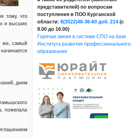
представителей) по вопросам
поступления в ПОО Курганской
я тому, что
области:
8(3522)46-36-60 доб. 214
(с
их и высших
9.00 до 16.00)
Горячая линия в системе СПО на базе
е же, самый
Института развития профессионального
начинается
образования
наний, днем
ртамышского
а, пожелала
иглашением