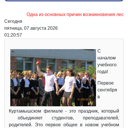
Одна из основных причин возникновения лесных пожар
Сегодня
пятница, 07 августа 2026
01:20:58
С
началом
учебного
года!
Первое
сентября
в
Куртамышском филиале - это праздник, который
объединяет студентов, преподавателей,
родителей. Это первое общее в новом учебном