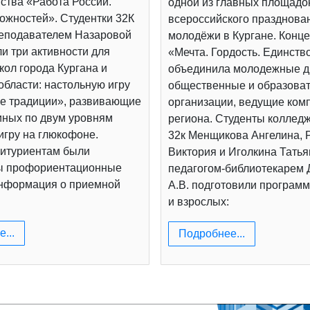
ства «Работа России.
одной из главных площадо
ожностей». Студентки 32К
всероссийского празднова
реподавателем Назаровой
молодёжи в Кургане. Конц
и три активности для
«Мечта. Гордость. Единств
ол города Кургана и
объединила молодежные д
области: настольную игру
общественные и образова
е традиции», развивающие
организации, ведущие ком
иных по двум уровням
региона. Студенты коллед
игру на глюкофоне.
32к Менщикова Ангелина, 
итуриентам были
Виктория и Иголкина Татья
ы профориентационные
педагогом-библиотекарем
информация о приемной
А.В. подготовили программ
и взрослых:
...
Подробнее...