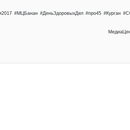
ки2017 #МЦБанан #ДеньЗдоровыхДел #про45 #Курган #С
МедиаЦен