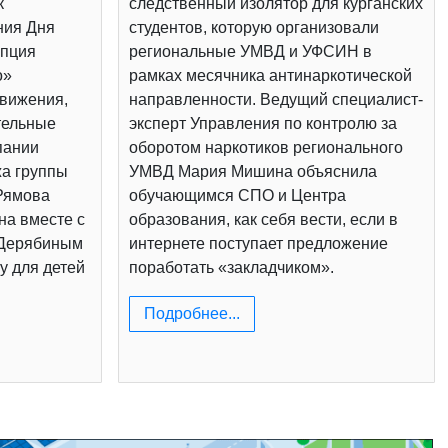
к
следственный изолятор для курганских
ния Дня
студентов, которую организовали
епция
региональные УМВД и УФСИН в
о»
рамках месячника антинаркотической
вижения,
направленности. Ведущий специалист-
тельные
эксперт Управления по контролю за
пании
оборотом наркотиков регионального
жа группы
УМВД Мария Мишина объяснила
Рямова
обучающимся СПО и Центра
на вместе с
образования, как себя вести, если в
 Дерябиным
интернете поступает предложение
у для детей
поработать «закладчиком».
Подробнее...