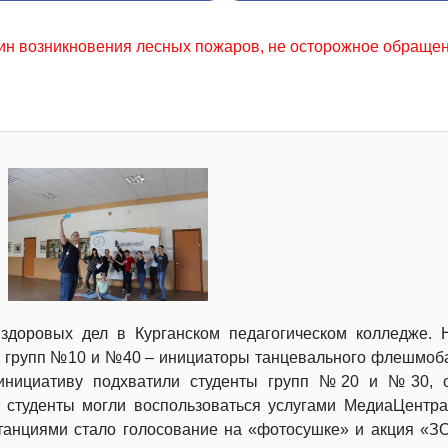
пожаров, не осторожное обращение с огнем местного населе
здоровых дел в Курганском педагогическом колледже. 
ы групп №10 и №40 – инициаторы танцевального флешмоб
 инициативу подхватили студенты групп №20 и №30, о
 студенты могли воспользоваться услугами МедиаЦентр
танциями стало голосование на «фотосушке» и акция «З