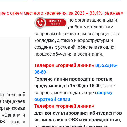
ния, за 2023 – 33,4%. Уважаемые граждане, соблюдайте пр
по организационным и
учебно-методическим
вопросам образовательного процесса в
колледже, а также инфраструктуры и
созданных условий, обеспечивающих
процесс обучения и воспитания.
Телефон «горячей линии»
8(3522)46-
36-60
Горячие линии проходят в третью
среду месяца с 15.00 до 16.00,
также
вопросы можно задать через
форму
На большой
обратной связи
а (Муцахаев
Телефон «горячей линии»
рганизовав
для консультирования абитуриентов
а «Банан» и
из числа лиц с ОВЗ и инвалидностью,
ОЖ – «за» и
а также их родителей (законных