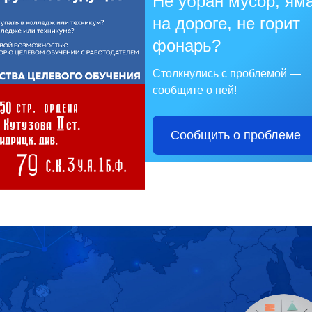
Не убран мусор, ям
на дороге, не горит
фонарь?
Столкнулись с проблемой —
сообщите о ней!
Сообщить о проблеме