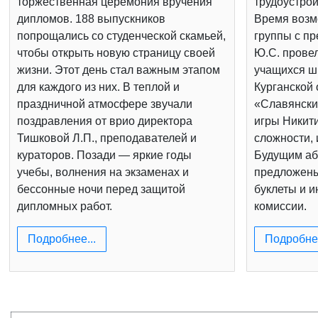
торжественная церемония вручения
трудоустрой
дипломов. 188 выпускников
Время возм
попрощались со студенческой скамьей,
группы с п
чтобы открыть новую страницу своей
Ю.С. провел
жизни. Этот день стал важным этапом
учащихся шк
для каждого из них. В теплой и
Курганской 
праздничной атмосфере звучали
«Славянски
поздравления от врио директора
игры Никит
Тишковой Л.П., преподавателей и
сложности, 
кураторов. Позади — яркие годы
Будущим аб
учебы, волнения на экзаменах и
предложен
бессонные ночи перед защитой
буклеты и 
дипломных работ.
комиссии.
Подробнее...
Подробнее