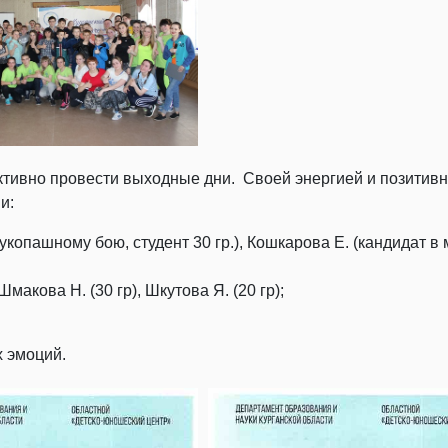
ктивно провести выходные дни. Своей энергией и позитив
и:
укопашному бою, студент 30 гр.), Кошкарова Е. (кандидат в
макова Н. (30 гр), Шкутова Я. (20 гр);
х эмоций.