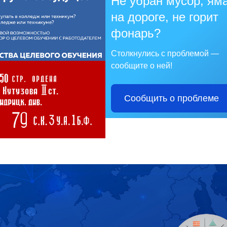
Не убран мусор, ям
на дороге, не горит
фонарь?
Столкнулись с проблемой —
сообщите о ней!
Сообщить о проблеме