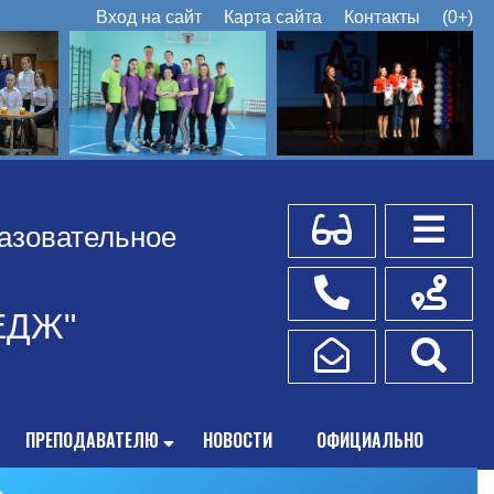
Вход на сайт
Карта сайта
Контакты
(0+)
Для слабовидящих
Боковое
азовательное
Телефоны
Схема пр
ЕДЖ"
Написать обращение
Поис
ПРЕПОДАВАТЕЛЮ
НОВОСТИ
ОФИЦИАЛЬНО