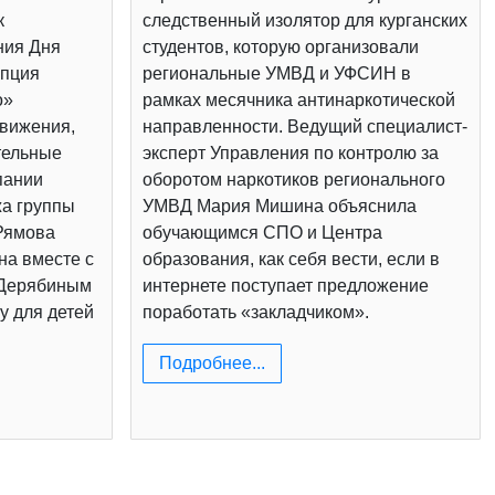
к
следственный изолятор для курганских
ния Дня
студентов, которую организовали
епция
региональные УМВД и УФСИН в
о»
рамках месячника антинаркотической
вижения,
направленности. Ведущий специалист-
тельные
эксперт Управления по контролю за
пании
оборотом наркотиков регионального
жа группы
УМВД Мария Мишина объяснила
Рямова
обучающимся СПО и Центра
на вместе с
образования, как себя вести, если в
 Дерябиным
интернете поступает предложение
у для детей
поработать «закладчиком».
Подробнее...