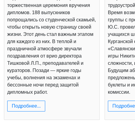
торжественная церемония вручения
трудоустрой
дипломов. 188 выпускников
Время возм
попрощались со студенческой скамьей,
группы с п
чтобы открыть новую страницу своей
Ю.С. провел
жизни. Этот день стал важным этапом
учащихся шк
для каждого из них. В теплой и
Курганской 
праздничной атмосфере звучали
«Славянски
поздравления от врио директора
игры Никит
Тишковой Л.П., преподавателей и
сложности, 
кураторов. Позади — яркие годы
Будущим аб
учебы, волнения на экзаменах и
предложен
бессонные ночи перед защитой
буклеты и 
дипломных работ.
комиссии.
Подробнее...
Подробнее