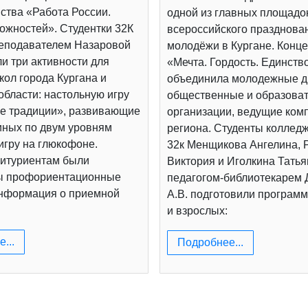
ства «Работа России.
одной из главных площадо
ожностей». Студентки 32К
всероссийского празднова
реподавателем Назаровой
молодёжи в Кургане. Конц
и три активности для
«Мечта. Гордость. Единств
ол города Кургана и
объединила молодежные д
области: настольную игру
общественные и образова
е традиции», развивающие
организации, ведущие ком
иных по двум уровням
региона. Студенты коллед
игру на глюкофоне.
32к Менщикова Ангелина, 
итуриентам были
Виктория и Иголкина Татья
ы профориентационные
педагогом-библиотекарем
информация о приемной
А.В. подготовили программ
и взрослых:
...
Подробнее...