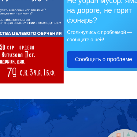
Не убран мусор, ям
на дороге, не горит
фонарь?
Столкнулись с проблемой —
сообщите о ней!
Сообщить о проблеме