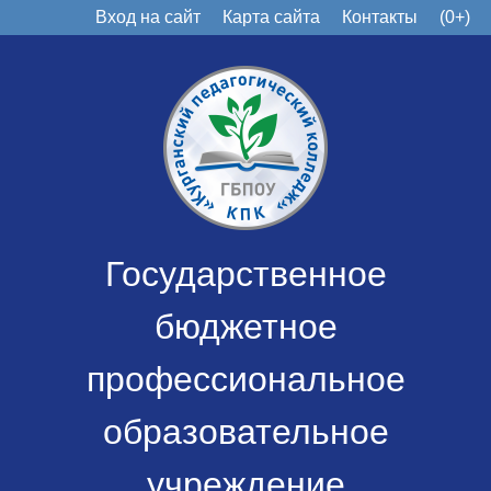
Вход на сайт
Карта сайта
Контакты
(0+)
Государственное
бюджетное
профессиональное
образовательное
учреждение