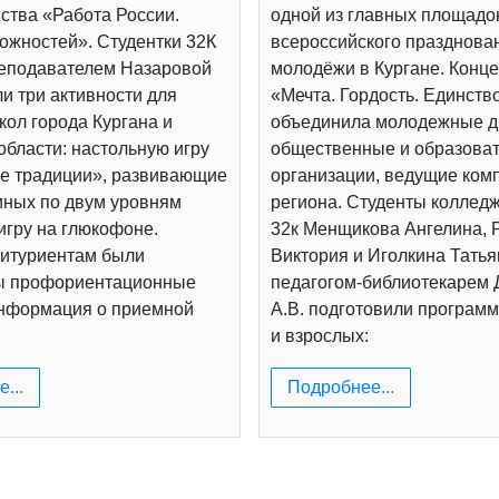
ства «Работа России.
одной из главных площадо
ожностей». Студентки 32К
всероссийского празднова
реподавателем Назаровой
молодёжи в Кургане. Конц
и три активности для
«Мечта. Гордость. Единств
ол города Кургана и
объединила молодежные д
области: настольную игру
общественные и образова
е традиции», развивающие
организации, ведущие ком
иных по двум уровням
региона. Студенты коллед
игру на глюкофоне.
32к Менщикова Ангелина, 
итуриентам были
Виктория и Иголкина Татья
ы профориентационные
педагогом-библиотекарем
информация о приемной
А.В. подготовили программ
и взрослых:
...
Подробнее...