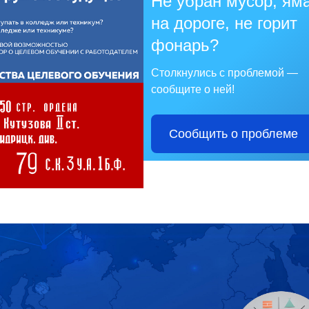
Не убран мусор, ям
на дороге, не горит
фонарь?
Столкнулись с проблемой —
сообщите о ней!
Сообщить о проблеме