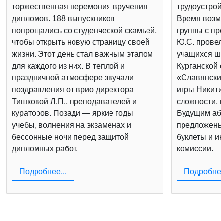
торжественная церемония вручения
трудоустрой
дипломов. 188 выпускников
Время возм
попрощались со студенческой скамьей,
группы с п
чтобы открыть новую страницу своей
Ю.С. провел
жизни. Этот день стал важным этапом
учащихся шк
для каждого из них. В теплой и
Курганской 
праздничной атмосфере звучали
«Славянски
поздравления от врио директора
игры Никит
Тишковой Л.П., преподавателей и
сложности, 
кураторов. Позади — яркие годы
Будущим аб
учебы, волнения на экзаменах и
предложен
бессонные ночи перед защитой
буклеты и 
дипломных работ.
комиссии.
Подробнее...
Подробнее