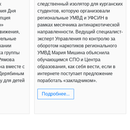
к
следственный изолятор для курганских
ния Дня
студентов, которую организовали
епция
региональные УМВД и УФСИН в
о»
рамках месячника антинаркотической
вижения,
направленности. Ведущий специалист-
тельные
эксперт Управления по контролю за
пании
оборотом наркотиков регионального
жа группы
УМВД Мария Мишина объяснила
Рямова
обучающимся СПО и Центра
на вместе с
образования, как себя вести, если в
 Дерябиным
интернете поступает предложение
у для детей
поработать «закладчиком».
Подробнее...