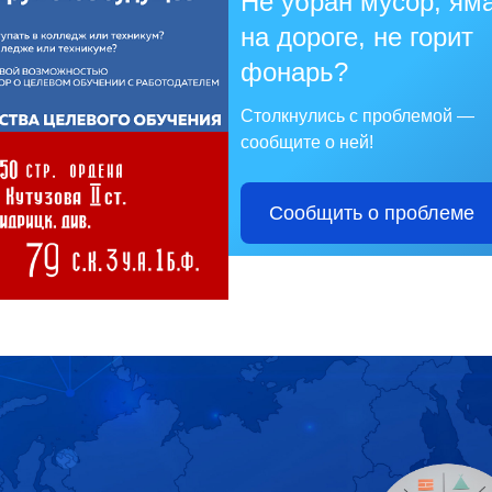
Не убран мусор, ям
на дороге, не горит
фонарь?
Столкнулись с проблемой —
сообщите о ней!
Сообщить о проблеме