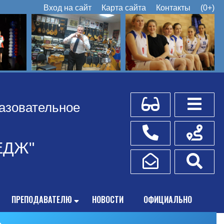
Вход на сайт
Карта сайта
Контакты
(0+)
Для слабовидящих
Боковое
азовательное
Телефоны
Схема пр
ЕДЖ"
Написать обращение
Поис
ПРЕПОДАВАТЕЛЮ
НОВОСТИ
ОФИЦИАЛЬНО