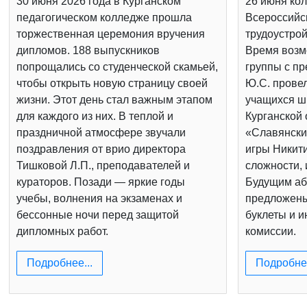
30 июня 2026 года в Курганском
26 июня кол
педагогическом колледже прошла
Всероссийс
торжественная церемония вручения
трудоустрой
дипломов. 188 выпускников
Время возм
попрощались со студенческой скамьей,
группы с п
чтобы открыть новую страницу своей
Ю.С. провел
жизни. Этот день стал важным этапом
учащихся шк
для каждого из них. В теплой и
Курганской 
праздничной атмосфере звучали
«Славянски
поздравления от врио директора
игры Никит
Тишковой Л.П., преподавателей и
сложности, 
кураторов. Позади — яркие годы
Будущим аб
учебы, волнения на экзаменах и
предложен
бессонные ночи перед защитой
буклеты и 
дипломных работ.
комиссии.
Подробнее...
Подробнее