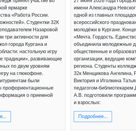
ледж принял участие во
27 июня 2026 года Городск
кой ярмарке
имени Александра Невског
ства «Работа России.
одной из главных площадо
ожностей». Студентки 32К
всероссийского празднова
реподавателем Назаровой
молодёжи в Кургане. Конц
и три активности для
«Мечта. Гордость. Единств
ол города Кургана и
объединила молодежные д
области: настольную игру
общественные и образова
е традиции», развивающие
организации, ведущие ком
иных по двум уровням
региона. Студенты коллед
игру на глюкофоне.
32к Менщикова Ангелина, 
итуриентам были
Виктория и Иголкина Татья
ы профориентационные
педагогом-библиотекарем
информация о приемной
А.В. подготовили программ
и взрослых:
...
Подробнее...