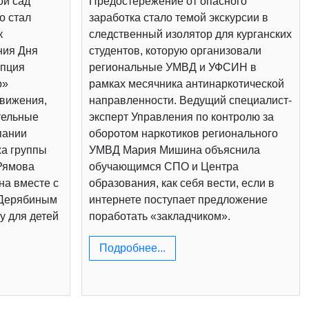
ой сад
Предостережение от опасного
о стал
заработка стало темой экскурсии в
к
следственный изолятор для курганских
ния Дня
студентов, которую организовали
епция
региональные УМВД и УФСИН в
о»
рамках месячника антинаркотической
вижения,
направленности. Ведущий специалист-
тельные
эксперт Управления по контролю за
пании
оборотом наркотиков регионального
жа группы
УМВД Мария Мишина объяснила
Рямова
обучающимся СПО и Центра
на вместе с
образования, как себя вести, если в
 Дерябиным
интернете поступает предложение
у для детей
поработать «закладчиком».
Подробнее...