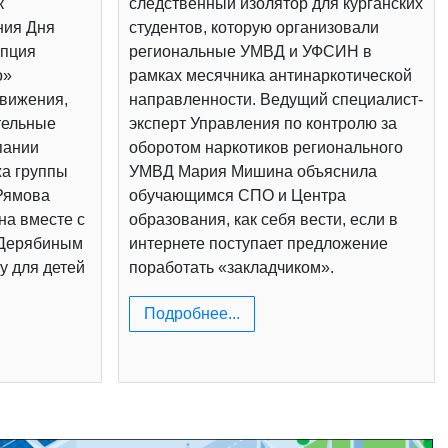
к
следственный изолятор для курганских
ния Дня
студентов, которую организовали
епция
региональные УМВД и УФСИН в
о»
рамках месячника антинаркотической
вижения,
направленности. Ведущий специалист-
тельные
эксперт Управления по контролю за
пании
оборотом наркотиков регионального
жа группы
УМВД Мария Мишина объяснила
Рямова
обучающимся СПО и Центра
на вместе с
образования, как себя вести, если в
 Дерябиным
интернете поступает предложение
у для детей
поработать «закладчиком».
Подробнее...