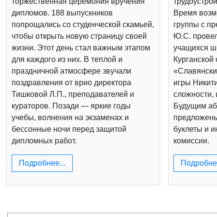
торжественная церемония вручения
трудоустрой
дипломов. 188 выпускников
Время возм
попрощались со студенческой скамьей,
группы с п
чтобы открыть новую страницу своей
Ю.С. провел
жизни. Этот день стал важным этапом
учащихся шк
для каждого из них. В теплой и
Курганской 
праздничной атмосфере звучали
«Славянски
поздравления от врио директора
игры Никит
Тишковой Л.П., преподавателей и
сложности, 
кураторов. Позади — яркие годы
Будущим аб
учебы, волнения на экзаменах и
предложен
бессонные ночи перед защитой
буклеты и 
дипломных работ.
комиссии.
Подробнее...
Подробнее