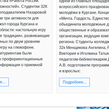
ства «Работа России.
одной из главных площадо
ожностей». Студентки 32К
всероссийского празднова
реподавателем Назаровой
молодёжи в Кургане. Конц
и три активности для
«Мечта. Гордость. Единств
ол города Кургана и
объединила молодежные д
области: настольную игру
общественные и образова
е традиции», развивающие
организации, ведущие ком
иных по двум уровням
региона. Студенты коллед
игру на глюкофоне.
32к Менщикова Ангелина, 
итуриентам были
Виктория и Иголкина Татья
ы профориентационные
педагогом-библиотекарем
информация о приемной
А.В. подготовили программ
и взрослых:
...
Подробнее...