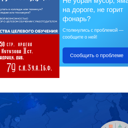
Не убран мусор, ям
на дороге, не горит
фонарь?
Столкнулись с проблемой —
сообщите о ней!
Сообщить о проблеме