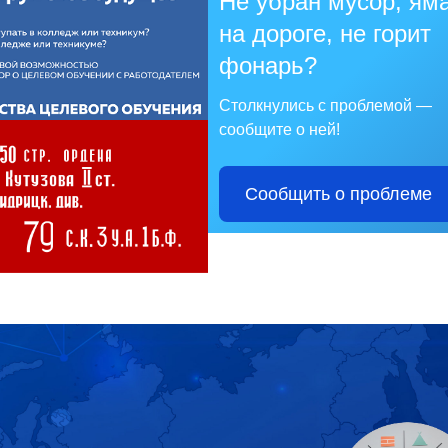
Не убран мусор, ям
на дороге, не горит
фонарь?
Столкнулись с проблемой —
сообщите о ней!
Сообщить о проблеме