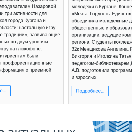
реподавателем Назаровой
молодёжи в Кургане. Конц
и три активности для
«Мечта. Гордость. Единств
ол города Кургана и
объединила молодежные д
области: настольную игру
общественные и образова
е традиции», развивающие
организации, ведущие ком
иных по двум уровням
региона. Студенты коллед
игру на глюкофоне.
32к Менщикова Ангелина, 
итуриентам были
Виктория и Иголкина Татья
ы профориентационные
педагогом-библиотекарем
информация о приемной
А.В. подготовили программ
и взрослых:
...
Подробнее...