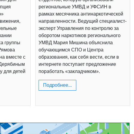
епция
региональные УМВД и УФСИН в
о»
рамках месячника антинаркотической
вижения,
направленности. Ведущий специалист-
тельные
эксперт Управления по контролю за
пании
оборотом наркотиков регионального
жа группы
УМВД Мария Мишина объяснила
Рямова
обучающимся СПО и Центра
на вместе с
образования, как себя вести, если в
 Дерябиным
интернете поступает предложение
у для детей
поработать «закладчиком».
Подробнее...