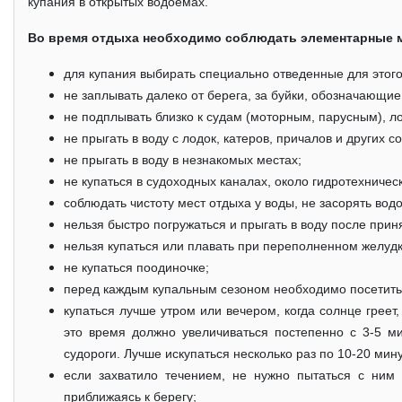
купания в открытых водоемах.
Во время отдыха необходимо соблюдать элементарные 
для купания выбирать специально отведенные для этого
не заплывать далеко от берега, за буйки, обозначающи
не подплывать близко к судам (моторным, парусным), 
не прыгать в воду с лодок, катеров, причалов и других 
не прыгать в воду в незнакомых местах;
не купаться в судоходных каналах, около гидротехничес
соблюдать чистоту мест отдыха у воды, не засорять водо
нельзя быстро погружаться и прыгать в воду после прин
нельзя купаться или плавать при переполненном желудк
не купаться поодиночке;
перед каждым купальным сезоном необходимо посетить
купаться лучше утром или вечером, когда солнце греет
это время должно увеличиваться постепенно с 3-5 ми
судороги. Лучше искупаться несколько раз по 10-20 мину
если захватило течением, не нужно пытаться с ним 
приближаясь к берегу;