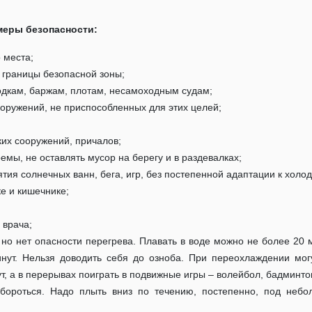
меры безопасности:
 места;
е границы безопасной зоны;
лодкам, баржам, плотам, несамоходным судам;
сооружений, не приспособленных для этих целей;
ких сооружений, причалов;
емы, не оставлять мусор на берегу и в раздевалках;
ятия солнечных ванн, бега, игр, без постепенной адаптации к холо
е и кишечнике;
 врача;
, но нет опасности перегрева. Плавать в воде можно не более 20 
нут. Нельзя доводить себя до озноба. При переохлаждении могу
т, а в перерывах поиграть в подвижные игры – волейбол, бадминтон 
бороться. Надо плыть вниз по течению, постепенно, под небо