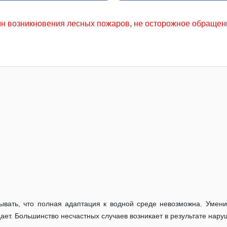
ожаров, не осторожное обращение с огнем местного населе
ывать, что полная адаптация к водной среде невозможна. Умени
дает. Большинство несчастных случаев возникает в результате нар