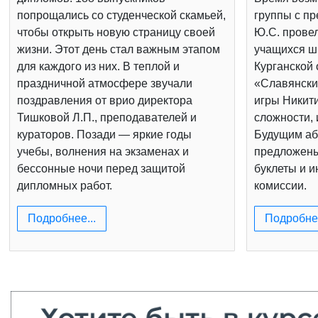
попрощались со студенческой скамьей,
группы с п
чтобы открыть новую страницу своей
Ю.С. провел
жизни. Этот день стал важным этапом
учащихся шк
для каждого из них. В теплой и
Курганской 
праздничной атмосфере звучали
«Славянски
поздравления от врио директора
игры Никит
Тишковой Л.П., преподавателей и
сложности, 
кураторов. Позади — яркие годы
Будущим аб
учебы, волнения на экзаменах и
предложен
бессонные ночи перед защитой
буклеты и 
дипломных работ.
комиссии.
Подробнее...
Подробнее