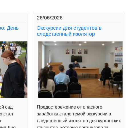
26/06/2026
во: День
Экскурсии для студентов в
следственный изолятор
ой сад
Предостережение от опасного
о стал
заработка стало темой экскурсии в
к
следственный изолятор для курганских
ния Дня
студентов, которую организовали