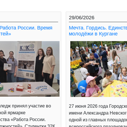
29/06/2026
Работа России. Время
Мечта. Гордись. Единст
тей»
молодёжи в Кургане
ледж принял участие во
27 июня 2026 года Городск
кой ярмарке
имени Александра Невског
ства «Работа России.
одной из главных площадо
ожностей». Студентки 32К
всероссийского празднова