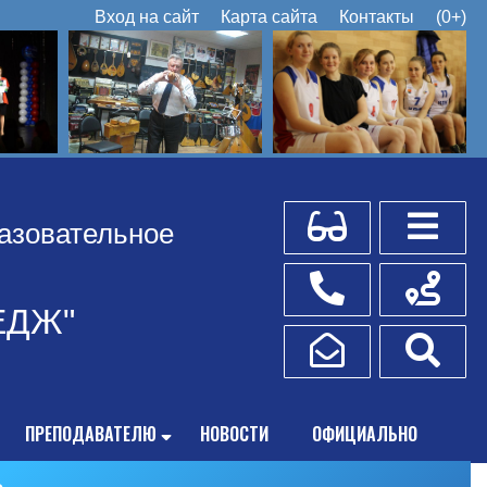
Вход на сайт
Карта сайта
Контакты
(0+)
Для слабовидящих
Боковое
азовательное
Телефоны
Схема пр
ЕДЖ"
Написать обращение
Поис
ПРЕПОДАВАТЕЛЮ
НОВОСТИ
ОФИЦИАЛЬНО