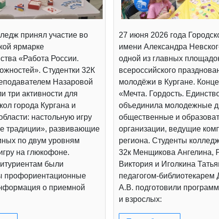
ледж принял участие во
27 июня 2026 года Городск
кой ярмарке
имени Александра Невског
ства «Работа России.
одной из главных площадо
ожностей». Студентки 32К
всероссийского празднова
реподавателем Назаровой
молодёжи в Кургане. Конц
и три активности для
«Мечта. Гордость. Единств
ол города Кургана и
объединила молодежные д
области: настольную игру
общественные и образова
е традиции», развивающие
организации, ведущие ком
иных по двум уровням
региона. Студенты коллед
игру на глюкофоне.
32к Менщикова Ангелина, 
итуриентам были
Виктория и Иголкина Татья
ы профориентационные
педагогом-библиотекарем
информация о приемной
А.В. подготовили программ
и взрослых: