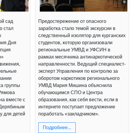
ой сад
Предостережение от опасного
о стал
заработка стало темой экскурсии в
к
следственный изолятор для курганских
ния Дня
студентов, которую организовали
епция
региональные УМВД и УФСИН в
о»
рамках месячника антинаркотической
вижения,
направленности. Ведущий специалист-
тельные
эксперт Управления по контролю за
пании
оборотом наркотиков регионального
жа группы
УМВД Мария Мишина объяснила
Рямова
обучающимся СПО и Центра
на вместе с
образования, как себя вести, если в
 Дерябиным
интернете поступает предложение
у для детей
поработать «закладчиком».
Подробнее...