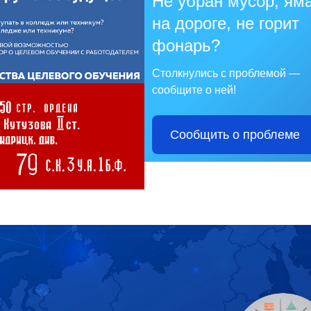
Не убран мусор, ям
на дороге, не горит
фонарь?
Столкнулись с проблемой —
сообщите о ней!
Сообщить о проблеме