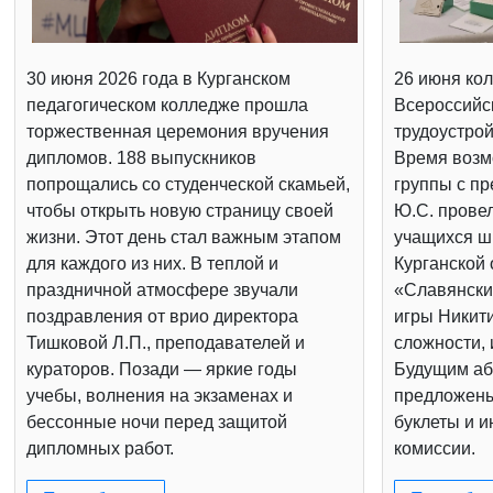
30 июня 2026 года в Курганском
26 июня кол
педагогическом колледже прошла
Всероссийс
торжественная церемония вручения
трудоустрой
дипломов. 188 выпускников
Время возм
попрощались со студенческой скамьей,
группы с п
чтобы открыть новую страницу своей
Ю.С. провел
жизни. Этот день стал важным этапом
учащихся шк
для каждого из них. В теплой и
Курганской 
праздничной атмосфере звучали
«Славянски
поздравления от врио директора
игры Никит
Тишковой Л.П., преподавателей и
сложности, 
кураторов. Позади — яркие годы
Будущим аб
учебы, волнения на экзаменах и
предложен
бессонные ночи перед защитой
буклеты и 
дипломных работ.
комиссии.