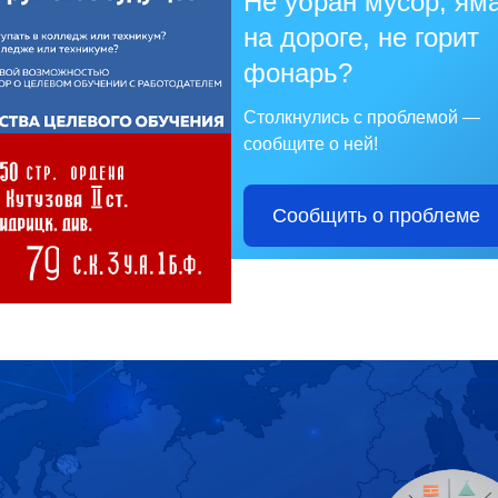
Не убран мусор, ям
на дороге, не горит
фонарь?
Столкнулись с проблемой —
сообщите о ней!
Сообщить о проблеме