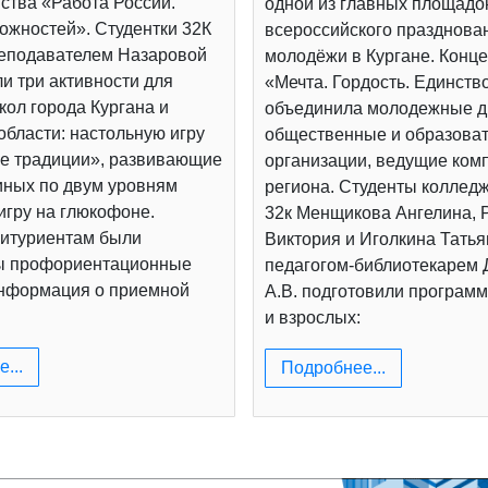
ства «Работа России.
одной из главных площадо
ожностей». Студентки 32К
всероссийского празднова
реподавателем Назаровой
молодёжи в Кургане. Конц
и три активности для
«Мечта. Гордость. Единств
ол города Кургана и
объединила молодежные д
области: настольную игру
общественные и образова
е традиции», развивающие
организации, ведущие ком
иных по двум уровням
региона. Студенты коллед
игру на глюкофоне.
32к Менщикова Ангелина, 
итуриентам были
Виктория и Иголкина Татья
ы профориентационные
педагогом-библиотекарем
информация о приемной
А.В. подготовили программ
и взрослых:
...
Подробнее...