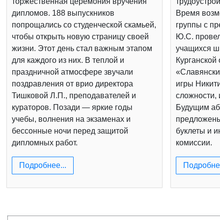
торжественная церемония вручения
трудоустрой
дипломов. 188 выпускников
Время возм
попрощались со студенческой скамьей,
группы с п
чтобы открыть новую страницу своей
Ю.С. провел
жизни. Этот день стал важным этапом
учащихся шк
для каждого из них. В теплой и
Курганской 
праздничной атмосфере звучали
«Славянски
поздравления от врио директора
игры Никит
Тишковой Л.П., преподавателей и
сложности, 
кураторов. Позади — яркие годы
Будущим аб
учебы, волнения на экзаменах и
предложен
бессонные ночи перед защитой
буклеты и 
дипломных работ.
комиссии.
Подробнее...
Подробнее