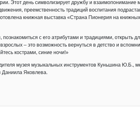
ерии. Этот день символизирует дружбу и взаимопонимание 
 движения, преемственность традиций воспитания подраст
готовлена книжная выставка «Страна Пионерия на книжны
 познакомиться с его атрибутами и традициями, открыть дл
зрослых – это возможность вернуться в детство и вспомнит
йтесь кострами, синие ночи!»
дителя музея музыкальных инструментов Куньшина Ю.Б., м
и Даниила Яковлева.