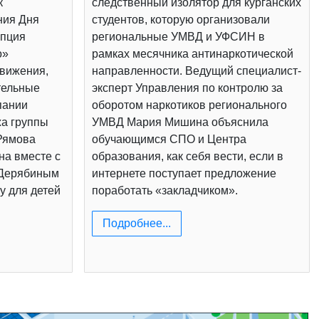
к
следственный изолятор для курганских
ния Дня
студентов, которую организовали
епция
региональные УМВД и УФСИН в
о»
рамках месячника антинаркотической
вижения,
направленности. Ведущий специалист-
тельные
эксперт Управления по контролю за
пании
оборотом наркотиков регионального
жа группы
УМВД Мария Мишина объяснила
Рямова
обучающимся СПО и Центра
на вместе с
образования, как себя вести, если в
 Дерябиным
интернете поступает предложение
у для детей
поработать «закладчиком».
Подробнее...