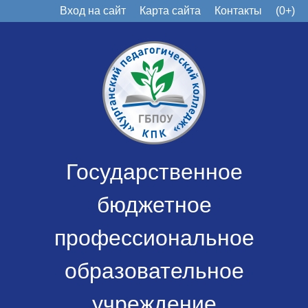
Вход на сайт
Карта сайта
Контакты
(0+)
Государственное
бюджетное
профессиональное
образовательное
учреждение