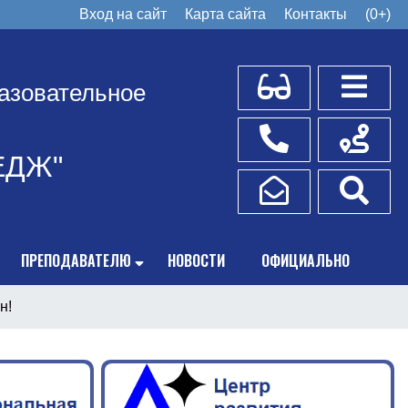
Вход на сайт
Карта сайта
Контакты
(0+)
Для слабовидящих
Боковое
азовательное
Телефоны
Схема пр
ЕДЖ"
Написать обращение
Поис
ПРЕПОДАВАТЕЛЮ
НОВОСТИ
ОФИЦИАЛЬНО
н!