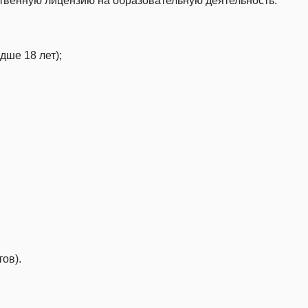
ственную лицензию на образовательную деятельность.
дше 18 лет);
ов).