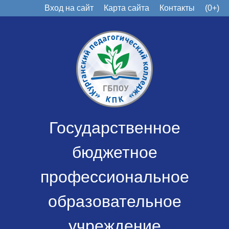
Вход на сайт
Карта сайта
Контакты
(0+)
Государственное
бюджетное
профессиональное
образовательное
учреждение