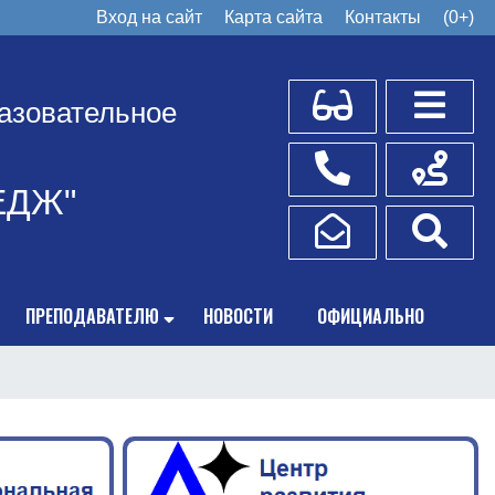
Вход на сайт
Карта сайта
Контакты
(0+)
Для слабовидящих
Боковое
азовательное
Телефоны
Схема пр
ЕДЖ"
Написать обращение
Поис
ПРЕПОДАВАТЕЛЮ
НОВОСТИ
ОФИЦИАЛЬНО