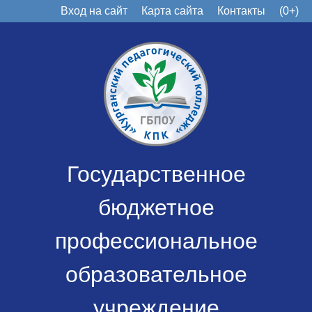
Вход на сайт
Карта сайта
Контакты
(0+)
Государственное
бюджетное
профессиональное
образовательное
учреждение