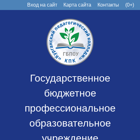
Вход на сайт
Карта сайта
Контакты
(0+)
Государственное
бюджетное
профессиональное
образовательное
учреждение