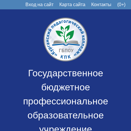
Вход на сайт
Карта сайта
Контакты
(0+)
Государственное
бюджетное
профессиональное
образовательное
учреждение