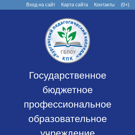
Вход на сайт
Карта сайта
Контакты
(0+)
Государственное
бюджетное
профессиональное
образовательное
учреждение