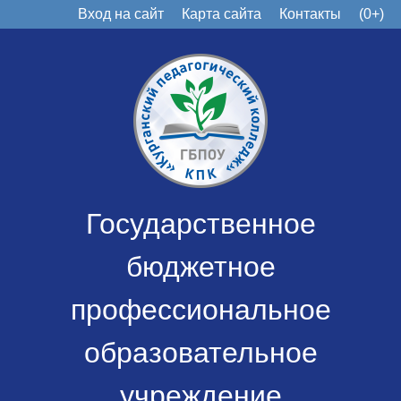
Вход на сайт
Карта сайта
Контакты
(0+)
Государственное
бюджетное
профессиональное
образовательное
учреждение