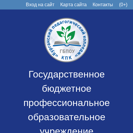
Вход на сайт
Карта сайта
Контакты
(0+)
Государственное
бюджетное
профессиональное
образовательное
учреждение