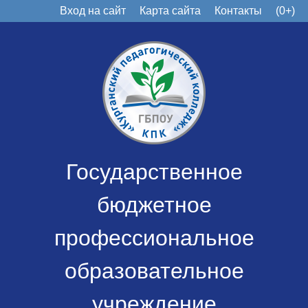
Вход на сайт
Карта сайта
Контакты
(0+)
Государственное
бюджетное
профессиональное
образовательное
учреждение