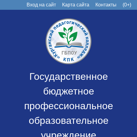
Вход на сайт
Карта сайта
Контакты
(0+)
Государственное
бюджетное
профессиональное
образовательное
учреждение