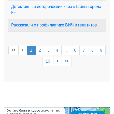
Детективный исторический квиз «Тайны города
К»
Рассказали о профилактике ВИЧ и гепатитов
1
2
3
4
...
6
7
8
9
10