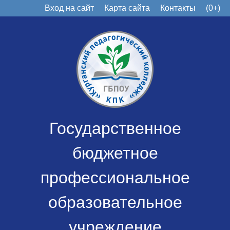
Вход на сайт
Карта сайта
Контакты
(0+)
Государственное
бюджетное
профессиональное
образовательное
учреждение