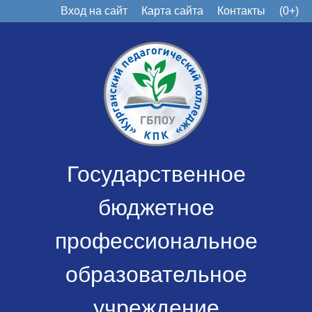
Вход на сайт
Карта сайта
Контакты
(0+)
Государственное
бюджетное
профессиональное
образовательное
учреждение