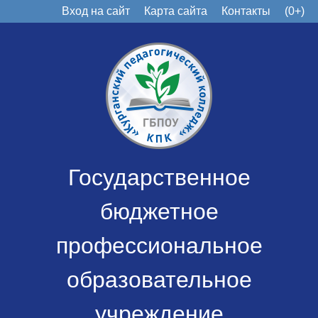
Вход на сайт
Карта сайта
Контакты
(0+)
Государственное
бюджетное
профессиональное
образовательное
учреждение