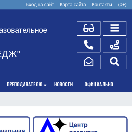
Вход на сайт
Карта сайта
Контакты
(0+)
Для слабовидящих
Боковое
азовательное
Телефоны
Схема пр
ЕДЖ"
Написать обращение
Поис
ПРЕПОДАВАТЕЛЮ
НОВОСТИ
ОФИЦИАЛЬНО