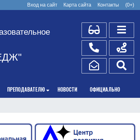
Вход на сайт
Карта сайта
Контакты
(0+)
Для слабовидящих
Боковое
азовательное
Телефоны
Схема пр
ЕДЖ"
Написать обращение
Поис
ПРЕПОДАВАТЕЛЮ
НОВОСТИ
ОФИЦИАЛЬНО