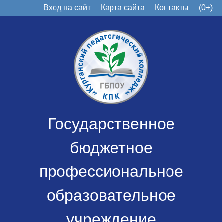
Вход на сайт
Карта сайта
Контакты
(0+)
Государственное
бюджетное
профессиональное
образовательное
учреждение