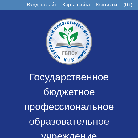
Вход на сайт
Карта сайта
Контакты
(0+)
Государственное
бюджетное
профессиональное
образовательное
учреждение