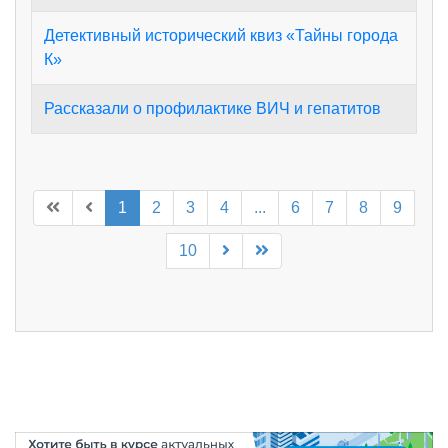
Детективный исторический квиз «Тайны города
К»
Рассказали о профилактике ВИЧ и гепатитов
1
2
3
4
...
6
7
8
9
10