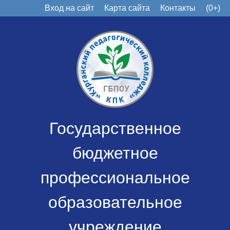
Вход на сайт
Карта сайта
Контакты
(0+)
Государственное
бюджетное
профессиональное
образовательное
учреждение