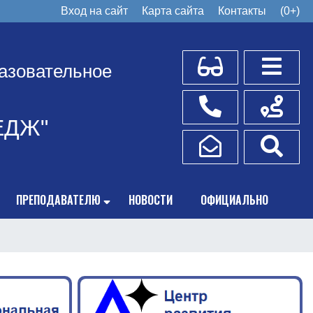
Вход на сайт
Карта сайта
Контакты
(0+)
Для слабовидящих
Боковое
азовательное
Телефоны
Схема пр
ЕДЖ"
Написать обращение
Поис
ПРЕПОДАВАТЕЛЮ
НОВОСТИ
ОФИЦИАЛЬНО