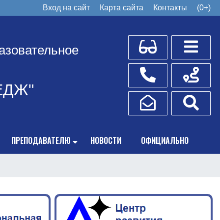
Вход на сайт
Карта сайта
Контакты
(0+)
Для слабовидящих
Боковое
азовательное
Телефоны
Схема пр
ЕДЖ"
Написать обращение
Поис
ПРЕПОДАВАТЕЛЮ
НОВОСТИ
ОФИЦИАЛЬНО