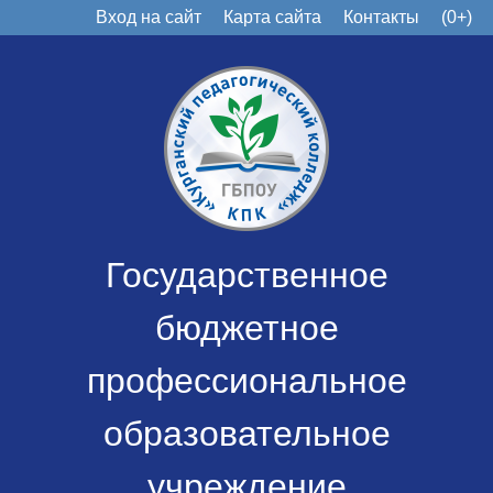
Вход на сайт
Карта сайта
Контакты
(0+)
Государственное
бюджетное
профессиональное
образовательное
учреждение