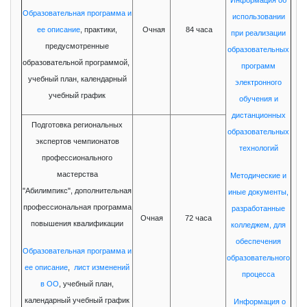
Информация об
Образовательная программа и
использовании
ее описание
, практики,
Очная
84 часа
при реализации
предусмотренные
образовательных
образовательной программой,
программ
учебный план, календарный
электронного
учебный график
обучения и
дистанционных
Подготовка региональных
образовательных
экспертов чемпионатов
технологий
профессионального
мастерства
Методические и
"Абилимпикс",
дополнительная
иные документы,
профессиональная программа
разработанные
Очная
72 часа
повышения квалификации
колледжем, для
обеспечения
Образовательная программа и
образовательного
ее описание
,
лист изменений
процесса
в ОО
, учебный план,
календарный учебный график
Информация о