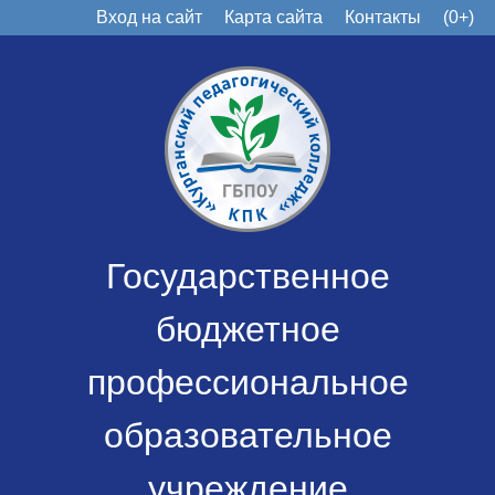
Вход на сайт
Карта сайта
Контакты
(0+)
Государственное
бюджетное
профессиональное
образовательное
учреждение