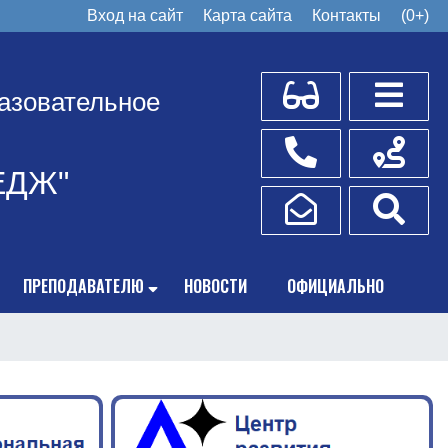
Вход на сайт
Карта сайта
Контакты
(0+)
Для слабовидящих
Боковое
азовательное
Телефоны
Схема пр
ЕДЖ"
Написать обращение
Поис
ПРЕПОДАВАТЕЛЮ
НОВОСТИ
ОФИЦИАЛЬНО