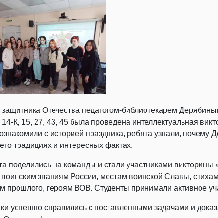
я защитника Отечества педагогом-библиотекарем Дерябиным
 14-К, 15, 27, 43, 45 была проведена интеллектуальная ви
познакомили с историей праздника, ребята узнали, почему 
его традициях и интересных фактах.
та поделились на команды и стали участниками викторины
воинским званиям России, местам воинской Славы, стихам 
м прошлого, героям ВОВ. Студенты принимали активное уча
ки успешно справились с поставленными задачами и доказа