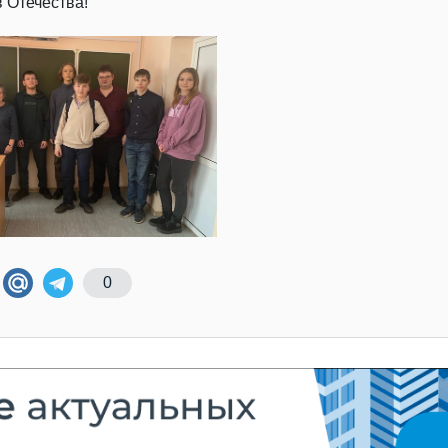
 Отечества!
0