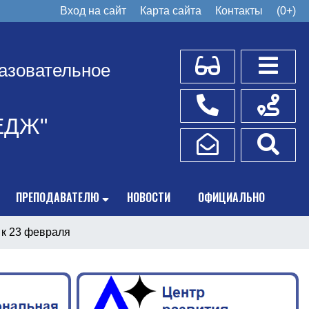
Вход на сайт
Карта сайта
Контакты
(0+)
Для слабовидящих
Боковое
азовательное
Телефоны
Схема пр
ЕДЖ"
Написать обращение
Поис
ПРЕПОДАВАТЕЛЮ
НОВОСТИ
ОФИЦИАЛЬНО
 к 23 февраля