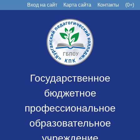
Вход на сайт
Карта сайта
Контакты
(0+)
Государственное
бюджетное
профессиональное
образовательное
учреждение