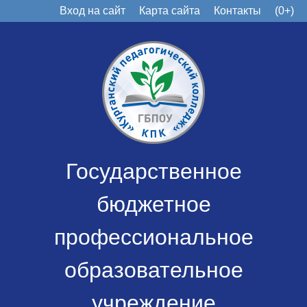
Вход на сайт
Карта сайта
Контакты
(0+)
Государственное
бюджетное
профессиональное
образовательное
учреждение