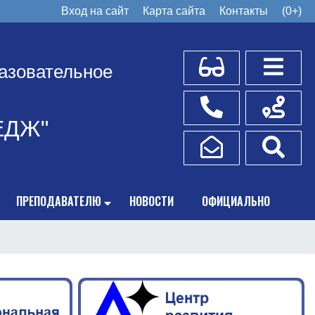
Вход на сайт
Карта сайта
Контакты
(0+)
Для слабовидящих
Боковое
азовательное
Телефоны
Схема пр
ЕДЖ"
Написать обращение
Поис
ПРЕПОДАВАТЕЛЮ
НОВОСТИ
ОФИЦИАЛЬНО