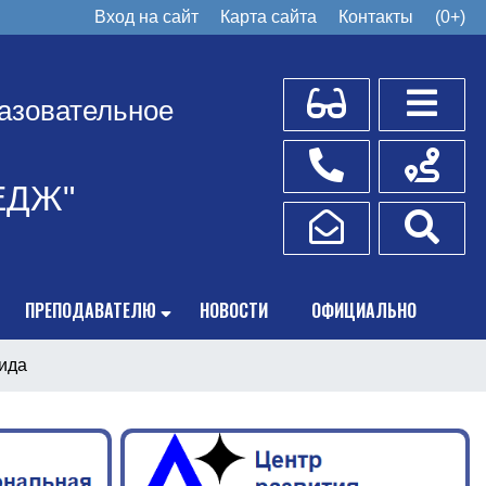
Вход на сайт
Карта сайта
Контакты
(0+)
Для слабовидящих
Боковое
азовательное
Телефоны
Схема пр
ЕДЖ"
Написать обращение
Поис
ПРЕПОДАВАТЕЛЮ
НОВОСТИ
ОФИЦИАЛЬНО
ида